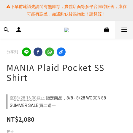
⚠️下單前建議先詢問有無庫存，實體店面等多平台同時販售，庫存
⚠️下單前建議先詢問有無庫存，實體店面等多平台同時販售，庫存
可能有誤差，如遇到缺貨很抱歉！請見諒！
可能有誤差，如遇到缺貨很抱歉！請見諒！
 SF EXPRESS WORLD SHIPPING
提醒各位⚠️下單後寄出，請務必在時間內完成取貨才是乖寶寶呦~ 
分享到
如未取貨必須支付運費! 謝謝 
MANIA Plaid Pocket SS
⚠️下單前建議先詢問有無庫存，實體店面等多平台同時販售，庫存
Shirt
可能有誤差，如遇到缺貨很抱歉！請見諒！
至
08/28 16:00
截止
指定商品，8/8 - 8/28 WODEN 88
SUMMER SALE 買二送一
NT$2,080
尺寸