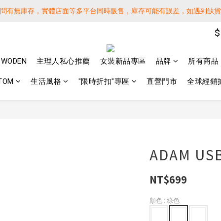
詢問有無庫存，實體店面等多平台同時販售，庫存可能有誤差，如遇到缺
詢問有無庫存，實體店面等多平台同時販售，庫存可能有誤差，如遇到缺
$
 SF EXPRESS WORLD SHIPPING
️下單後寄出，請務必在時間內完成取貨才是乖寶寶呦~ 如未取貨必須支付運
WODEN
主理人私心推薦
女裝新品專區
品牌
所有商品
詢問有無庫存，實體店面等多平台同時販售，庫存可能有誤差，如遇到缺
TOM
生活風格
"限時折扣"專區
直營門市
全球經銷
ADAM 
NT$699
顏色
: 綠色