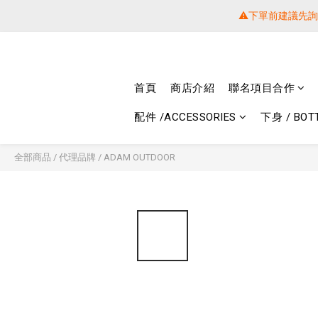
⚠️下單前建議先
⚠️下單前建議先
提醒各位⚠
首頁
商店介紹
聯名項目合作
⚠️下單前建議先
配件 /ACCESSORIES
下身 / BOT
全部商品
/
代理品牌
/
ADAM OUTDOOR