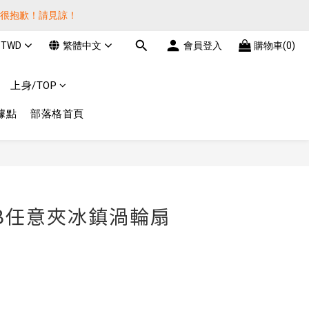
貨很抱歉！請見諒！
貨很抱歉！請見諒！
TWD
繁體中文
會員登入
購物車(0)
費! 謝謝 
上身/TOP
貨很抱歉！請見諒！
據點
部落格首頁
立即購買
USB任意夾冰鎮渦輪扇