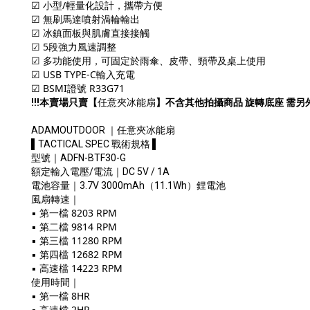
☑ 小型/輕量化設計，攜帶方便  
☑ 無刷馬達噴射渦輪輸出  
☑ 冰鎮面板與肌膚直接接觸  
☑ 5段強力風速調整  
☑ 多功能使用，可固定於雨傘、皮帶、頸帶及桌上使用  
☑ USB TYPE-C輸入充電
☑ BSMI證號 R33G71
!!!本賣場只賣【
任意夾冰能扇
】不含其他拍攝商品 旋轉底座 需另外
ADAMOUTDOOR ｜任意夾冰能扇
▌TACTICAL SPEC 戰術規格 ▌
型號｜ADFN-BTF30-G
額定輸入電壓/電流｜DC 5V / 1A
電池容量｜3.7V 3000mAh（11.1Wh）鋰電池
風扇轉速｜
▪ 第一檔 8203 RPM
▪ 第二檔 9814 RPM
▪ 第三檔 11280 RPM
▪ 第四檔 12682 RPM
▪ 高速檔 14223 RPM
使用時間｜
▪ 第一檔 8HR
▪ 高速檔 2HR