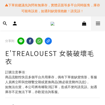
⚠️下單前建議先詢問有無庫存，實體店面等多平台同時販售，庫存
⚠️下單前建議先詢問有無庫存，實體店面等多平台同時販售，庫存
可能有誤差，如遇到缺貨很抱歉！請見諒！
可能有誤差，如遇到缺貨很抱歉！請見諒！
 SF EXPRESS WORLD SHIPPING
提醒各位⚠️下單後寄出，請務必在時間內完成取貨才是乖寶寶呦~ 
分享到
如未取貨必須支付運費! 謝謝 
E'TREALOUEST 女裝破壞毛
⚠️下單前建議先詢問有無庫存，實體店面等多平台同時販售，庫存
衣
可能有誤差，如遇到缺貨很抱歉！請見諒！
訂購注意事項 :
商品流動性快且多個平台共用庫存，偶有下單後缺貨情形，客服
人員將立即與您聯繫交期或更換商品(務必留意郵件訊息)，
如無法出貨，本公司將有權取消訂單，造成不便尚請見諒。如遇
庫存不足無法下單，亦歡迎洽詢客服。