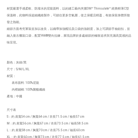
材質嚴選手感柔軟、防潑水的尼龍面料，以絎縫工藝內夾層3M™ Thinsulate™ 經典輕薄C型
保溫棉，此物料採超細纖維製作，可鎖住更多空氣層，使之保暖且輕盈，有效保留身體所散
發之熱能。
細節方面考究軍裝並加以改良，以織帶加強帽沿及口袋的強韌度，加上可調節手袖鈕扣，並
融入復古獵裝口袋，配置YKK®雙向拉鍊，展現品牌於多處細節的極致追求與充滿高質感的品
味呈現。
顏色：灰綠/黑
尺寸：S/M/L/XL
材質：
表布面料: 100%尼龍
內裡鋪棉: 100%聚酯纖維
產地：中國
尺寸表
S：約 肩寬54 cm / 胸寬64 cm / 衣長71.5 cm / 袖長57 cm
M：約 肩寬56 cm / 胸寬67 cm / 衣長73.5 cm / 袖長58.5 cm
L：約 肩寬58 cm / 胸寬70 cm / 衣長75.5 cm / 袖長60 cm
XL：約 肩寬60 cm / 胸寬73 cm / 衣長77.5 cm / 袖長61.5 cm