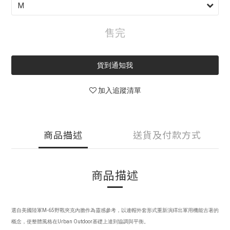
售完
貨到通知我
加入追蹤清單
商品描述
送貨及付款方式
商品描述
選自美國陸軍M-65野戰夾克內膽作為靈感參考，以連帽外套形式重新演繹出軍用機能古著的
概念，使整體風格在Urban Outdoor基礎上達到協調與平衡。