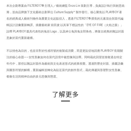
本次企劃專案由 FILTER017® 主理人／藝術總監 Enzo Lin 策劃主導，負責設計執行與創意統
籌，並由品牌旗下文化藝術企劃單位 Culture Supply™ 製作發行。核心聚焦以 PLAYBOY 著
名的經典成人藝術刊物作為重要文化起點切入，透過 FILTER017® 擅長的元素混合與當代編
輯設計語彙重新轉譯。插畫藝術家 前田麦 以其筆下標誌性的「EYE OF FIRE（火焰之眼）」
詮釋 PLAYBOY 最具代表性的兔頭 Logo，以及紳士兔與兔女郎角色，將復古經典的雜誌封面
意象於當代重新建構。
不以情色為目的，也並非對於性感符號的複製或消費，而是更貼切地回應 PLAYBOY 長期關
注的核心命題——女性形象如何在當代語境中被想像與詮釋。同時藉此回望並致敬過去特定
年代中，那些以雜誌封面作為藝術與文化表述形式的經典視覺。透過對歷史封面、插畫語彙
與圖形符號的解構，重新編輯並轉化為貼近當代的創作形式，藉此傳遞與形塑對女性形象、
都會生活與精神自由的多元想像與態度。
了解更多