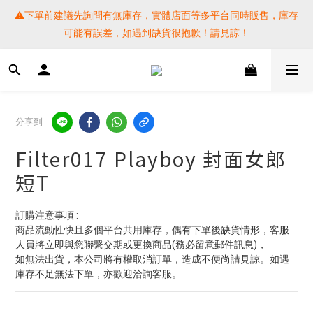
⚠️下單前建議先詢問有無庫存，實體店面等多平台同時販售，庫存
⚠️下單前建議先詢問有無庫存，實體店面等多平台同時販售，庫存
可能有誤差，如遇到缺貨很抱歉！請見諒！
可能有誤差，如遇到缺貨很抱歉！請見諒！
 SF EXPRESS WORLD SHIPPING
提醒各位⚠️下單後寄出，請務必在時間內完成取貨才是乖寶寶呦~ 
分享到
如未取貨必須支付運費! 謝謝 
Filter017 Playboy 封面女郎
⚠️下單前建議先詢問有無庫存，實體店面等多平台同時販售，庫存
短T
可能有誤差，如遇到缺貨很抱歉！請見諒！
訂購注意事項 :
商品流動性快且多個平台共用庫存，偶有下單後缺貨情形，客服
人員將立即與您聯繫交期或更換商品(務必留意郵件訊息)，
如無法出貨，本公司將有權取消訂單，造成不便尚請見諒。如遇
庫存不足無法下單，亦歡迎洽詢客服。