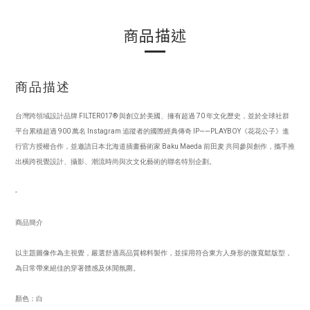
商品描述
商品描述
台灣跨領域設計品牌 FILTER017® 與創立於美國、擁有超過 70 年文化歷史，並於全球社群
平台累積超過 900 萬名 Instagram 追蹤者的國際經典傳奇 IP——PLAYBOY《花花公子》進
行官方授權合作，並邀請日本北海道插畫藝術家 Baku Maeda 前田麦 共同參與創作，攜手推
出橫跨視覺設計、攝影、潮流時尚與次文化藝術的聯名特別企劃。
-
商品簡介
以主題圖像作為主視覺，嚴選舒適高品質棉料製作，並採用符合東方人身形的微寬鬆版型，
為日常帶來絕佳的穿著體感及休閒氛圍。
顏色：白