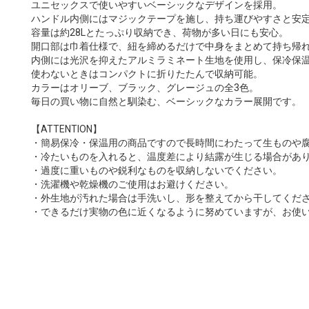
ユニセックスで使いやすいベーシックなデザインを採用。
ハンドル内側にはマジックテープを施し、持ち運びやすさと安
容量は約28Lとたっぷり収納でき、荷物が多い日にも安心。
開口部は巾着仕様で、紐を締めるだけで中身をまとめて持ち帰
内側には光沢を抑えたアルミラミネート生地を使用し、保冷保
使わないときはコンパクトに折りたたんで収納可能。
カラーはオリーブ、ブラック、グレージュの全3色。
毎日の買い物に自然と馴染む、ベーシックなカラー展開です。
【ATTENTION】
・簡易保冷・保温用の商品ですので長時間にわたって生ものや
・冷たいものを入れると、温度差により結露が生じる場合があ
・過度に重いものや鋭利なものを収納しないでください。
・洗濯機や乾燥機のご使用はお避けください。
・外生地が汚れた場合は手洗いし、形を整えてから干してくだ
・できるだけ実物の色に近くなるように努めていますが、お使い