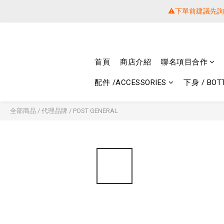
⚠️下單前建議先
⚠️下單前建議先
提醒各位⚠
首頁
商店介紹
聯名項目合作
⚠️下單前建議先
配件 /ACCESSORIES
下身 / BOT
全部商品
/
代理品牌
/
POST GENERAL