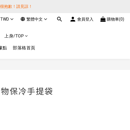
貨很抱歉！請見諒！
貨很抱歉！請見諒！
TWD
繁體中文
會員登入
購物車(0)
費! 謝謝 
上身/TOP
貨很抱歉！請見諒！
據點
部落格首頁
立即購買
 購物保冷手提袋