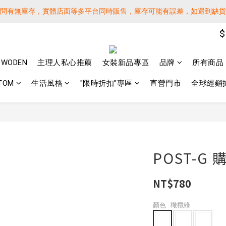
詢問有無庫存，實體店面等多平台同時販售，庫存可能有誤差，如遇到缺
詢問有無庫存，實體店面等多平台同時販售，庫存可能有誤差，如遇到缺
$
 SF EXPRESS WORLD SHIPPING
️下單後寄出，請務必在時間內完成取貨才是乖寶寶呦~ 如未取貨必須支付運
WODEN
主理人私心推薦
女裝新品專區
品牌
所有商品
詢問有無庫存，實體店面等多平台同時販售，庫存可能有誤差，如遇到缺
TOM
生活風格
"限時折扣"專區
直營門市
全球經銷
POST-G
NT$780
顏色
: 橄欖綠