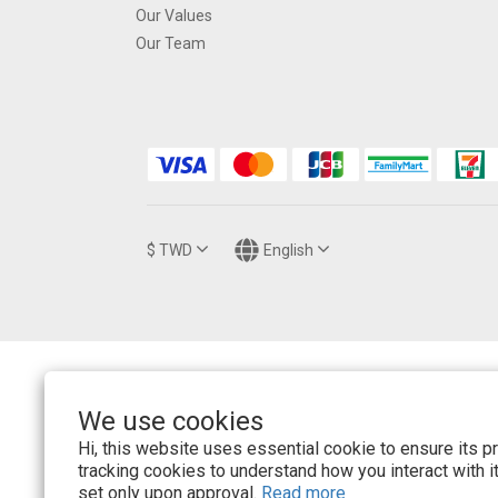
Our Values
Our Team
$
TWD
English
We use cookies
Hi, this website uses essential cookie to ensure its p
tracking cookies to understand how you interact with it.
set only upon approval.
Read more