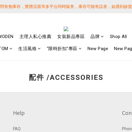
詢問有無庫存，實體店面等多平台同時販售，庫存可能有誤差，如遇到缺
詢問有無庫存，實體店面等多平台同時販售，庫存可能有誤差，如遇到缺
 SF EXPRESS WORLD SHIPPING
️下單後寄出，請務必在時間內完成取貨才是乖寶寶呦~ 如未取貨必須支付運
WODEN
主理人私心推薦
女裝新品專區
品牌
Shop All
詢問有無庫存，實體店面等多平台同時販售，庫存可能有誤差，如遇到缺
TOM
生活風格
"限時折扣"專區
New Page
New Pa
配件 /ACCESSORIES
Help
Con
FAQ
Phon