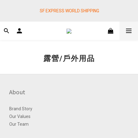
⚠️下單前建議先詢問有無庫存，實體店面等多平台同時販售，庫存
 SF EXPRESS WORLD SHIPPING
可能有誤差，如遇到缺貨很抱歉！請見諒！
提醒各位⚠️下單後寄出，請務必在時間內完成取貨才是乖寶寶呦~ 
如未取貨必須支付運費! 謝謝 
⚠️下單前建議先詢問有無庫存，實體店面等多平台同時販售，庫存
露營/戶外用品
可能有誤差，如遇到缺貨很抱歉！請見諒！
About
Brand Story
Our Values
Our Team