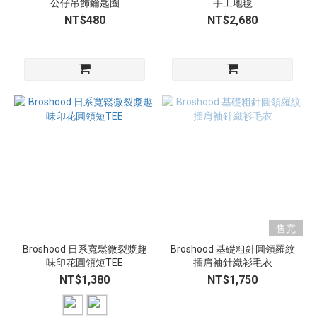
公仔吊飾鑰匙圈
手工地毯
NT$480
NT$2,680
售完
Broshood 日系寬鬆微裂漿趣
Broshood 基礎粗針圓領羅紋
味印花圓領短TEE
插肩袖針織衫毛衣
NT$1,380
NT$1,750