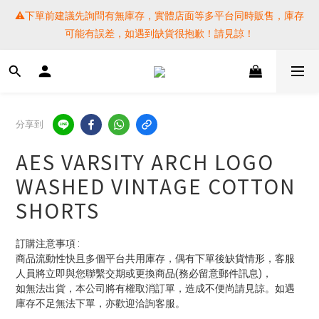
⚠️下單前建議先詢問有無庫存，實體店面等多平台同時販售，庫存
⚠️下單前建議先詢問有無庫存，實體店面等多平台同時販售，庫存
可能有誤差，如遇到缺貨很抱歉！請見諒！
可能有誤差，如遇到缺貨很抱歉！請見諒！
 SF EXPRESS WORLD SHIPPING
提醒各位⚠️下單後寄出，請務必在時間內完成取貨才是乖寶寶呦~ 
分享到
如未取貨必須支付運費! 謝謝 
AES VARSITY ARCH LOGO
⚠️下單前建議先詢問有無庫存，實體店面等多平台同時販售，庫存
WASHED VINTAGE COTTON
可能有誤差，如遇到缺貨很抱歉！請見諒！
SHORTS
訂購注意事項 :
商品流動性快且多個平台共用庫存，偶有下單後缺貨情形，客服
人員將立即與您聯繫交期或更換商品(務必留意郵件訊息)，
如無法出貨，本公司將有權取消訂單，造成不便尚請見諒。如遇
庫存不足無法下單，亦歡迎洽詢客服。