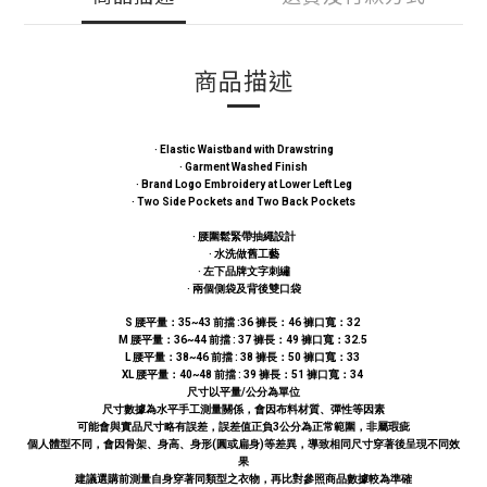
商品描述
· Elastic Waistband with Drawstring
· Garment Washed Finish
· Brand Logo Embroidery at Lower Left Leg
· Two Side Pockets and Two Back Pockets
· 腰圍鬆緊帶抽繩設計
· 水洗做舊工藝
· 左下品牌文字刺繡
· 兩個側袋及背後雙口袋
S 腰平量：35~43 前擋 :36 褲長：46 褲口寬：32
M 腰平量：36~44 前擋 : 37 褲長：49 褲口寬：32.5
L 腰平量：38~46 前擋 : 38 褲長：50 褲口寬：33
XL 腰平量：40~48 前擋 : 39 褲長：51 褲口寬：34
尺寸以平量/公分為單位
尺寸數據為水平手工測量關係，會因布料材質、彈性等因素
可能會與實品尺寸略有誤差，誤差值正負3公分為正常範圍，非屬瑕疵
個人體型不同，會因骨架、身高、身形(圓或扁身)等差異，導致相同尺寸穿著後呈現不同效
果
建議選購前測量自身穿著同類型之衣物，再比對參照商品數據較為準確