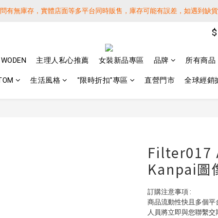
詢問有無庫存，實體店面等多平台同時販售，庫存可能有誤差，如遇到缺
詢問有無庫存，實體店面等多平台同時販售，庫存可能有誤差，如遇到缺
$
 SF EXPRESS WORLD SHIPPING
️下單後寄出，請務必在時間內完成取貨才是乖寶寶呦~ 如未取貨必須支付運
WODEN
主理人私心推薦
女裝新品專區
品牌
所有商品
詢問有無庫存，實體店面等多平台同時販售，庫存可能有誤差，如遇到缺
TOM
生活風格
"限時折扣"專區
直營門市
全球經銷
Filter01
Kanpai
訂購注意事項 :
商品流動性快且多個平
人員將立即與您聯繫交