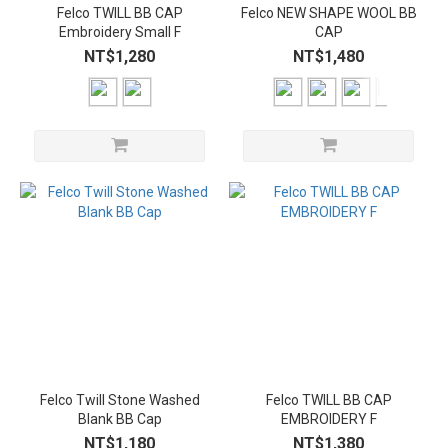
Felco TWILL BB CAP
Felco NEW SHAPE WOOL BB
Embroidery Small F
CAP
NT$1,280
NT$1,480
Felco Twill Stone Washed
Felco TWILL BB CAP
Blank BB Cap
EMBROIDERY F
NT$1,180
NT$1,380