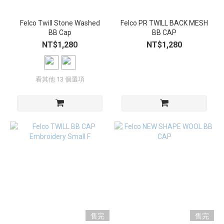
Felco Twill Stone Washed
Felco PR TWILL BACK MESH
BB Cap
BB CAP
NT$1,280
NT$1,280
看其他 13 個選項
售完
售完