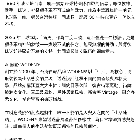
1990 年成立於台南，統一獅始終秉持團隊作戰的信念，每位教練、
選手、球迷，都是獅子軍不可或缺的戰力。作為中華職棒唯一的元
老球隊，統一獅與台灣棒球一同成長，歷經 36 年時代更迭，仍屹立
不搖。
2025 年，球隊以「尚勇」作為年度口號。這不僅是一句標語，更是
獅子軍精神的象徵——燃燒不滅的信念、無畏無懼的拼勁，與背後
球迷始終堅定不移的支持，共同築起這支隊伍的鋼鐵意志。
🔺 關於 WODEN®
創立於 2009 年，台灣街頭品牌 WODEN® 以「生活」為核心，將
服裝視為生活態度的展現，透過設計詮釋不同的價值觀與風格美
學。品牌架構涵蓋六大主軸：簡約日系休閒、復古街頭運動、街舞
塗鴉次文化、軍工裝風格、戶外居家風格、新古著 Vintage，融合多
元文化，塑造豐富的街頭樣貌。
在瞬息萬變的潮流趨勢中，唯一不變的是人與人之間的「生活連
結」。WODEN® 期望透過品牌產品的多樣性，為日常增添質感與趣
味，讓每個人的生活都能展現獨特的風格與個性。
販售時間：