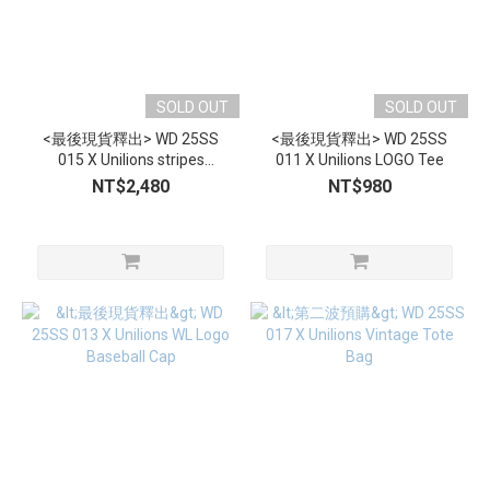
SOLD OUT
SOLD OUT
<最後現貨釋出> WD 25SS
<最後現貨釋出> WD 25SS
015 X Unilions stripes
011 X Unilions LOGO Tee
Baseball Jersey
NT$2,480
NT$980