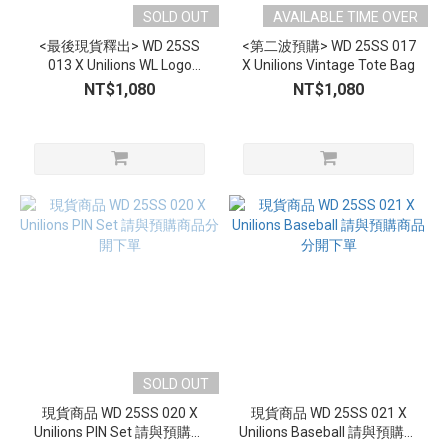
SOLD OUT
AVAILABLE TIME OVER
<最後現貨釋出> WD 25SS
<第二波預購> WD 25SS 017
013 X Unilions WL Logo
X Unilions Vintage Tote Bag
Baseball Cap
NT$1,080
NT$1,080
SOLD OUT
現貨商品 WD 25SS 020 X
現貨商品 WD 25SS 021 X
Unilions PIN Set 請與預購商
Unilions Baseball 請與預購商