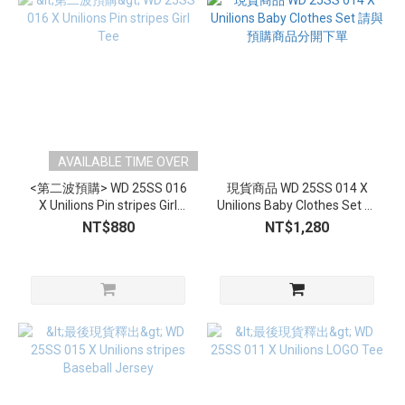
AVAILABLE TIME OVER
<第二波預購> WD 25SS 016
現貨商品 WD 25SS 014 X
X Unilions Pin stripes Girl
Unilions Baby Clothes Set 請
Tee
與預購商品分開下單
NT$880
NT$1,280