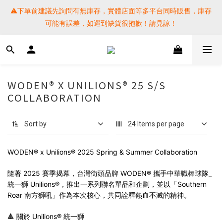
⚠️下單前建議先詢問有無庫存，實體店面等多平台同時販售，庫存
⚠️下單前建議先詢問有無庫存，實體店面等多平台同時販售，庫存
可能有誤差，如遇到缺貨很抱歉！請見諒！
可能有誤差，如遇到缺貨很抱歉！請見諒！
 SF EXPRESS WORLD SHIPPING
提醒各位⚠️下單後寄出，請務必在時間內完成取貨才是乖寶寶呦~ 
WODEN® X UNILIONS® 25 S/S
如未取貨必須支付運費! 謝謝 
COLLABORATION
⚠️下單前建議先詢問有無庫存，實體店面等多平台同時販售，庫存
Sort by
24 Items per page
可能有誤差，如遇到缺貨很抱歉！請見諒！
WODEN® x Unilions® 2025 Spring & Summer Collaboration
隨著 2025 賽季揭幕，台灣街頭品牌 WODEN® 攜手中華職棒球隊_
統一獅 Unilions®，推出一系列聯名單品和企劃，並以「Southern
Roar 南方獅吼」作為本次核心，共同詮釋熱血不滅的精神。
🔺 關於 Unilions® 統一獅