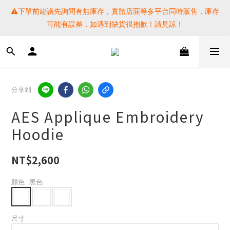
⚠️下單前建議先詢問有無庫存，實體店面等多平台同時販售，庫存
⚠️下單前建議先詢問有無庫存，實體店面等多平台同時販售，庫存
可能有誤差，如遇到缺貨很抱歉！請見諒！
可能有誤差，如遇到缺貨很抱歉！請見諒！
 SF EXPRESS WORLD SHIPPING
提醒各位⚠️下單後寄出，請務必在時間內完成取貨才是乖寶寶呦~ 
分享到
如未取貨必須支付運費! 謝謝 
AES Applique Embroidery
⚠️下單前建議先詢問有無庫存，實體店面等多平台同時販售，庫存
Hoodie
可能有誤差，如遇到缺貨很抱歉！請見諒！
NT$2,600
顏色
: 黑色
尺寸