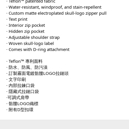
· Teflon™ patented fabric
· Water-resistant, windproof, and stain-repellent
· Custom matte electroplated skull-logo zipper pull
· Text print
· Interior zip pocket
· Hidden zip pocket
· Adjustable shoulder strap
· Woven skull-logo label
· Comes with D-ring attachment
· Teflon™ 專利面料
· 防水、防風、防污漬
· 訂製霧面電鍍骷髏LOGO拉鏈頭
· 文字印刷
· 內部拉鍊口袋
· 隱藏式拉鏈口袋
·可調式肩帶
· 骷髏LOGO織標
· 附有D型扣環