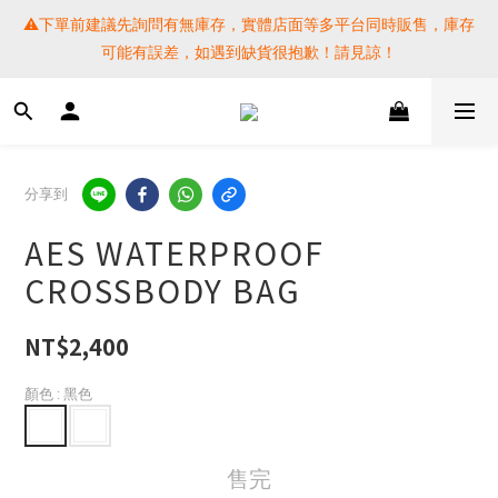
⚠️下單前建議先詢問有無庫存，實體店面等多平台同時販售，庫存
⚠️下單前建議先詢問有無庫存，實體店面等多平台同時販售，庫存
可能有誤差，如遇到缺貨很抱歉！請見諒！
可能有誤差，如遇到缺貨很抱歉！請見諒！
 SF EXPRESS WORLD SHIPPING
提醒各位⚠️下單後寄出，請務必在時間內完成取貨才是乖寶寶呦~ 
分享到
如未取貨必須支付運費! 謝謝 
AES WATERPROOF
⚠️下單前建議先詢問有無庫存，實體店面等多平台同時販售，庫存
CROSSBODY BAG
可能有誤差，如遇到缺貨很抱歉！請見諒！
NT$2,400
顏色
: 黑色
售完