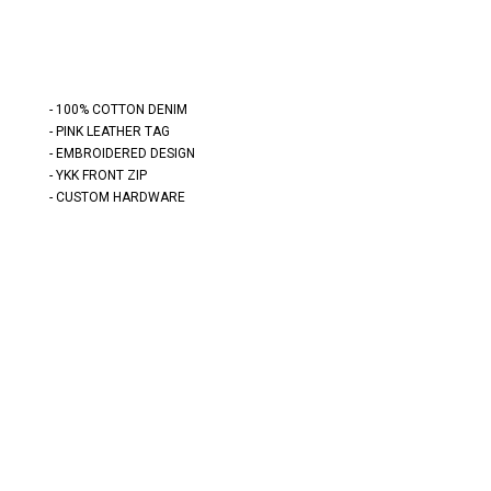
- 100% COTTON DENIM
- PINK LEATHER TAG
- EMBROIDERED DESIGN
- YKK FRONT ZIP
- CUSTOM HARDWARE