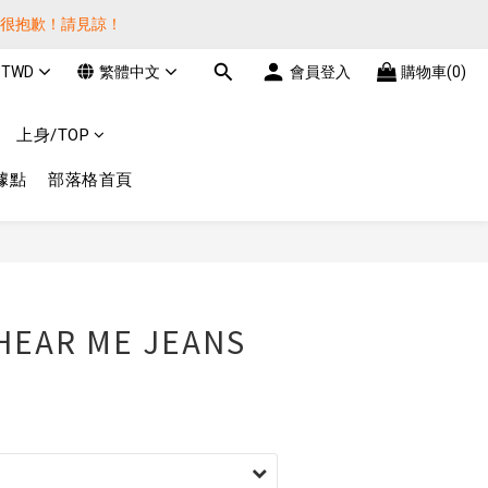
貨很抱歉！請見諒！
貨很抱歉！請見諒！
TWD
繁體中文
會員登入
購物車(0)
費! 謝謝 
上身/TOP
貨很抱歉！請見諒！
據點
部落格首頁
HEAR ME JEANS