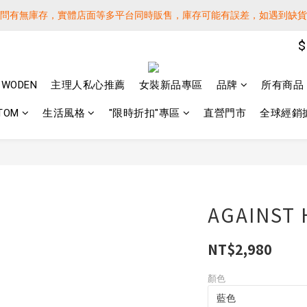
詢問有無庫存，實體店面等多平台同時販售，庫存可能有誤差，如遇到缺
詢問有無庫存，實體店面等多平台同時販售，庫存可能有誤差，如遇到缺
$
 SF EXPRESS WORLD SHIPPING
️下單後寄出，請務必在時間內完成取貨才是乖寶寶呦~ 如未取貨必須支付運
WODEN
主理人私心推薦
女裝新品專區
品牌
所有商品
詢問有無庫存，實體店面等多平台同時販售，庫存可能有誤差，如遇到缺
TOM
生活風格
"限時折扣"專區
直營門市
全球經銷
AGAINST 
NT$2,980
顏色