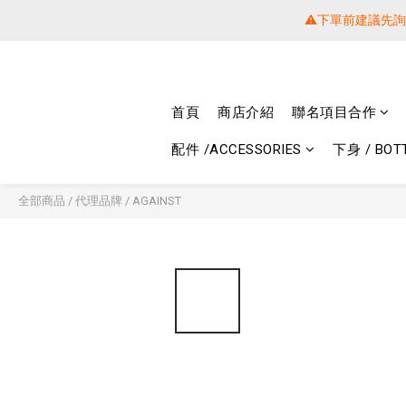
⚠️下單前建議先
⚠️下單前建議先
提醒各位⚠
首頁
商店介紹
聯名項目合作
⚠️下單前建議先
配件 /ACCESSORIES
下身 / BOT
全部商品
/
代理品牌
/
AGAINST