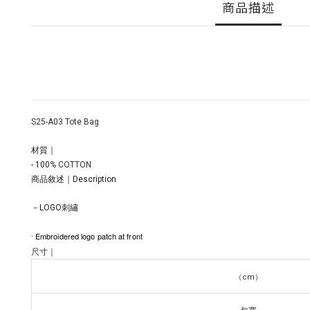
商品描述
S25-A03 Tote Bag
材質｜
- 100
% COTTON
商品敘述｜Description
－LOGO刺繡
Embroidered logo patch at front
·
尺寸｜
（cm）