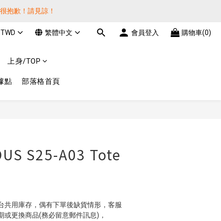
貨很抱歉！請見諒！
貨很抱歉！請見諒！
TWD
繁體中文
會員登入
購物車(0)
費! 謝謝 
上身/TOP
貨很抱歉！請見諒！
據點
部落格首頁
立即購買
S S25-A03 Tote
台共用庫存，偶有下單後缺貨情形，客服
期或更換商品(務必留意郵件訊息)，