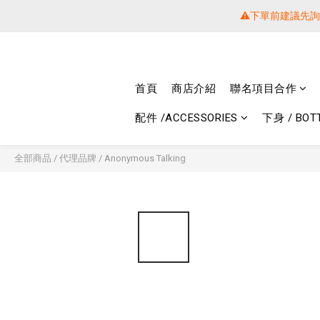
⚠️下單前建議先
⚠️下單前建議先
提醒各位⚠
首頁
商店介紹
聯名項目合作
⚠️下單前建議先
配件 /ACCESSORIES
下身 / BOT
全部商品
/
代理品牌
/
Anonymous Talking