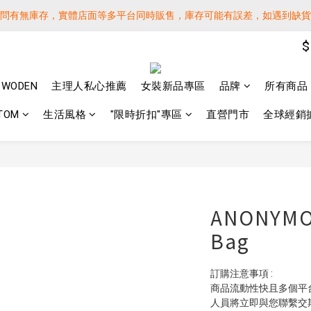
詢問有無庫存，實體店面等多平台同時販售，庫存可能有誤差，如遇到缺
詢問有無庫存，實體店面等多平台同時販售，庫存可能有誤差，如遇到缺
$
 SF EXPRESS WORLD SHIPPING
️下單後寄出，請務必在時間內完成取貨才是乖寶寶呦~ 如未取貨必須支付運
WODEN
主理人私心推薦
女裝新品專區
品牌
所有商品
詢問有無庫存，實體店面等多平台同時販售，庫存可能有誤差，如遇到缺
TOM
生活風格
"限時折扣"專區
直營門市
全球經銷
ANONYMOU
Bag
訂購注意事項 :
商品流動性快且多個平
人員將立即與您聯繫交