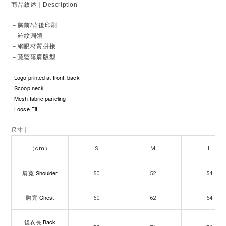
商品敘述｜Description
－胸前/背後印刷
－羅紋圓領
－網眼材質拼接
－寬鬆落肩版型
· Logo printed at front, back
· Scoop neck
· Mesh fabric paneling
· Loose Fit
｜
尺寸
（cm）
S
M
L
Shoulder
肩寬
50
52
54
Chest
胸寬
60
62
64
Back
後衣長