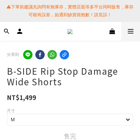
⚠️下單前建議先詢問有無庫存，實體店面等多平台同時販售，庫存
⚠️下單前建議先詢問有無庫存，實體店面等多平台同時販售，庫存
可能有誤差，如遇到缺貨很抱歉！請見諒！
可能有誤差，如遇到缺貨很抱歉！請見諒！
 SF EXPRESS WORLD SHIPPING
提醒各位⚠️下單後寄出，請務必在時間內完成取貨才是乖寶寶呦~ 
分享到
如未取貨必須支付運費! 謝謝 
B-SIDE Rip Stop Damage
⚠️下單前建議先詢問有無庫存，實體店面等多平台同時販售，庫存
Wide Shorts
可能有誤差，如遇到缺貨很抱歉！請見諒！
NT$1,499
尺寸
售完