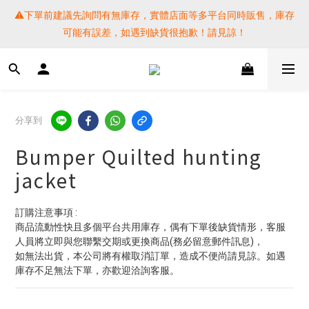
⚠️下單前建議先詢問有無庫存，實體店面等多平台同時販售，庫存
⚠️下單前建議先詢問有無庫存，實體店面等多平台同時販售，庫存
可能有誤差，如遇到缺貨很抱歉！請見諒！
可能有誤差，如遇到缺貨很抱歉！請見諒！
 SF EXPRESS WORLD SHIPPING
提醒各位⚠️下單後寄出，請務必在時間內完成取貨才是乖寶寶呦~ 
分享到
如未取貨必須支付運費! 謝謝 
Bumper Quilted hunting
⚠️下單前建議先詢問有無庫存，實體店面等多平台同時販售，庫存
jacket
可能有誤差，如遇到缺貨很抱歉！請見諒！
訂購注意事項 :
商品流動性快且多個平台共用庫存，偶有下單後缺貨情形，客服
人員將立即與您聯繫交期或更換商品(務必留意郵件訊息)，
如無法出貨，本公司將有權取消訂單，造成不便尚請見諒。如遇
庫存不足無法下單，亦歡迎洽詢客服。