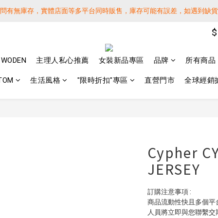
詢問有無庫存，實體店面等多平台同時販售，庫存可能有誤差，如遇到缺
詢問有無庫存，實體店面等多平台同時販售，庫存可能有誤差，如遇到缺
$
 SF EXPRESS WORLD SHIPPING
️下單後寄出，請務必在時間內完成取貨才是乖寶寶呦~ 如未取貨必須支付運
WODEN
主理人私心推薦
女裝新品專區
品牌
所有商品
詢問有無庫存，實體店面等多平台同時販售，庫存可能有誤差，如遇到缺
TOM
生活風格
"限時折扣"專區
直營門市
全球經銷
Cypher C
JERSEY
訂購注意事項 :
商品流動性快且多個平
人員將立即與您聯繫交