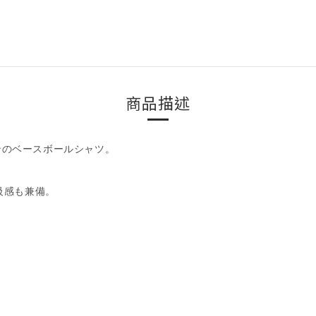
商品描述
トンのベースボールシャツ。
級感も兼備。