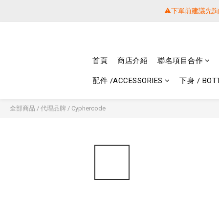
⚠️下單前建議先
⚠️下單前建議先
提醒各位⚠
首頁
商店介紹
聯名項目合作
⚠️下單前建議先
配件 /ACCESSORIES
下身 / BOT
全部商品
/
代理品牌
/
Cyphercode