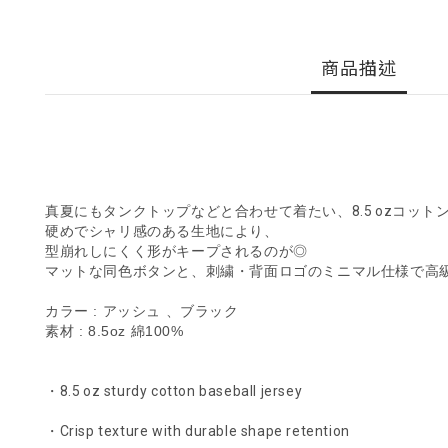
商品描述
真夏にもタンクトップなどと合わせて着たい、8.5 ozコッ
硬めでシャリ感のある生地により、
型崩れしにくく形がキープされるのが◎
マットな同色ボタンと、刺繍・背面ロゴのミニマル仕様で高
カラー : アッシュ 、ブラック
素材 : 8.5oz 綿100%
・8.5 oz sturdy cotton baseball jersey
・Crisp texture with durable shape retention