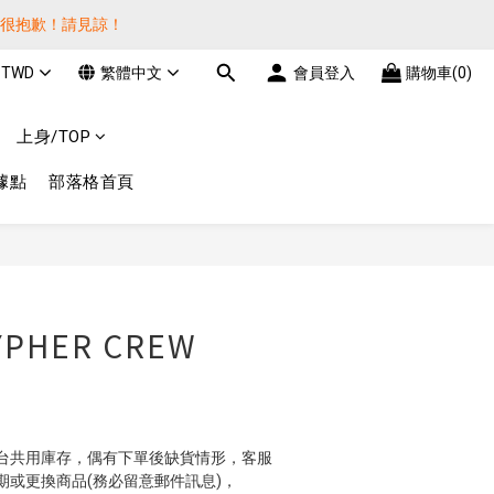
貨很抱歉！請見諒！
貨很抱歉！請見諒！
TWD
繁體中文
會員登入
購物車(0)
費! 謝謝 
上身/TOP
貨很抱歉！請見諒！
據點
部落格首頁
立即購買
YPHER CREW
台共用庫存，偶有下單後缺貨情形，客服
期或更換商品(務必留意郵件訊息)，