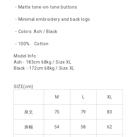
・Matte tone-on-tone buttons
・Minimal embroidery and back logo
・Colors: Ash / Black
・100% Cotton
Model Info :
Ash - 183cm 68kg / Size XL
Black - 172cm 68kg / Size XL
SIZE(cm)
M
L
XL
身丈
75
79
83
身幅
54
58
62