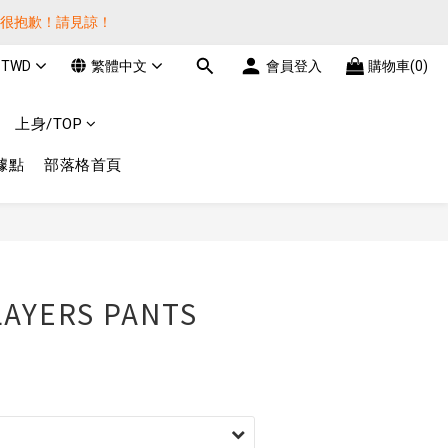
貨很抱歉！請見諒！
貨很抱歉！請見諒！
TWD
繁體中文
會員登入
購物車(0)
費! 謝謝 
上身/TOP
貨很抱歉！請見諒！
據點
部落格首頁
立即購買
LAYERS PANTS