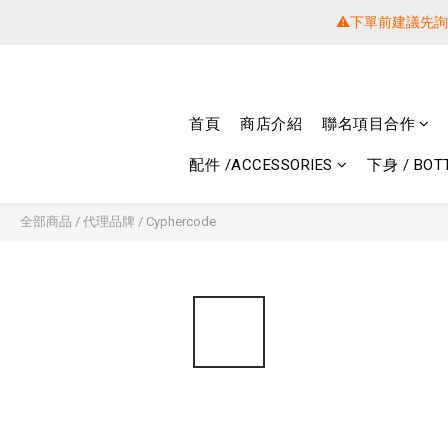
⚠️下單前建議先
⚠️下單前建議先
提醒各位⚠
首頁
商店介紹
聯名項目合作
⚠️下單前建議先
配件 /ACCESSORIES
下身 / BOT
全部商品
/
代理品牌
/
Cyphercode