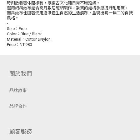
時刻散發著休閒樣貌，讓復古文化隨日常不斷延續。
選用細斜紋布結合高丹數尼龍網製作，紮實的結構手感提升耐用度，
而斜紋布也隨著使用逐漸產生自然的生活痕跡，呈現出獨一無二的自我
風格。
-
：
Size
Free
：
Color
Blue / Black
：
Material
Cotton&Nylon
：
Price
NT.980
關於我們
品牌故事
品牌合作
顧客服務