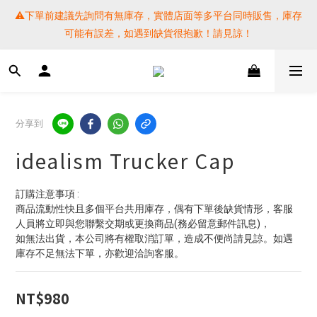
⚠️下單前建議先詢問有無庫存，實體店面等多平台同時販售，庫存
⚠️下單前建議先詢問有無庫存，實體店面等多平台同時販售，庫存
可能有誤差，如遇到缺貨很抱歉！請見諒！
可能有誤差，如遇到缺貨很抱歉！請見諒！
 SF EXPRESS WORLD SHIPPING
提醒各位⚠️下單後寄出，請務必在時間內完成取貨才是乖寶寶呦~ 
分享到
如未取貨必須支付運費! 謝謝 
idealism Trucker Cap
⚠️下單前建議先詢問有無庫存，實體店面等多平台同時販售，庫存
可能有誤差，如遇到缺貨很抱歉！請見諒！
訂購注意事項 :
商品流動性快且多個平台共用庫存，偶有下單後缺貨情形，客服
人員將立即與您聯繫交期或更換商品(務必留意郵件訊息)，
如無法出貨，本公司將有權取消訂單，造成不便尚請見諒。如遇
庫存不足無法下單，亦歡迎洽詢客服。
NT$980