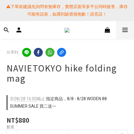
⚠️下單前建議先詢問有無庫存，實體店面等多平台同時販售，庫存
⚠️下單前建議先詢問有無庫存，實體店面等多平台同時販售，庫存
可能有誤差，如遇到缺貨很抱歉！請見諒！
可能有誤差，如遇到缺貨很抱歉！請見諒！
 SF EXPRESS WORLD SHIPPING
提醒各位⚠️下單後寄出，請務必在時間內完成取貨才是乖寶寶呦~ 
分享到
如未取貨必須支付運費! 謝謝 
NAVIETOKYO hike folding
⚠️下單前建議先詢問有無庫存，實體店面等多平台同時販售，庫存
mag
可能有誤差，如遇到缺貨很抱歉！請見諒！
至
08/28 16:00
截止
指定商品，8/8 - 8/28 WODEN 88
SUMMER SALE 買二送一
NT$880
數量