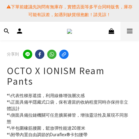
⚠️下單前建議先詢問有無庫存，實體店面等多平台同時販售，庫存
⚠️下單前建議先詢問有無庫存，實體店面等多平台同時販售，庫存
可能有誤差，如遇到缺貨很抱歉！請見諒！
可能有誤差，如遇到缺貨很抱歉！請見諒！
 SF EXPRESS WORLD SHIPPING
提醒各位⚠️下單後寄出，請務必在時間內完成取貨才是乖寶寶呦~ 
分享到
如未取貨必須支付運費! 謝謝 
OCTO X IONISM Ream
⚠️下單前建議先詢問有無庫存，實體店面等多平台同時販售，庫存
Pants
可能有誤差，如遇到缺貨很抱歉！請見諒！
*\代表性梯形遮擋，利用線條增強層次感
*\正面具備半隱藏式口袋，保有適當的收納程度同時亦保持非立
體設計
*\側面具備拉鏈機關可任意擴展褲管，增強靈活性及展現不同形
態
*\半包圍橡筋腰圍，鬆放彈性能達20厘米
*\附帶內置自由調節的Duraflex®卡扣腰帶