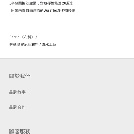
_
半包圍橡筋腰圍，鬆放彈性能達20厘米
_
附帶內置自由調節的Duraflex®卡扣腰帶
Fabric 〔布料〕 /
輕薄親膚尼龍布料 / 洗水工藝
關於我們
品牌故事
品牌合作
顧客服務