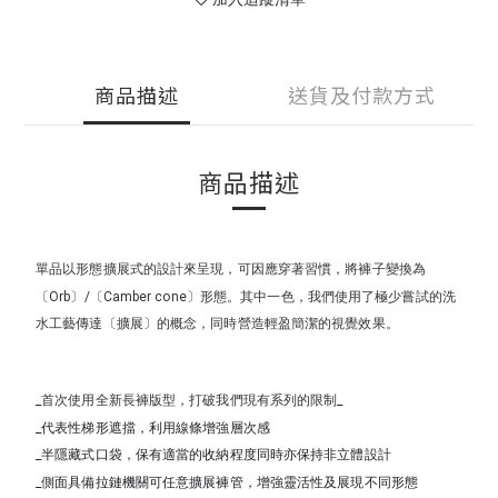
商品描述
送貨及付款方式
商品描述
單品以形態擴展式的設計來呈現，可因應穿著習慣，將褲子變換為
〔Orb〕/〔Camber cone〕形態。其中一色，我們使用了極少嘗試的洗
水工藝傳達〔擴展〕的概念，同時營造輕盈簡潔的視覺效果。
_
首次使用全新長褲版型，打破我們現有系列的限制
_
_
代表性梯形遮擋，利用線條增強層次感
_
半隱藏式口袋，保有適當的收納程度同時亦保持非立體設計
_
側面具備拉鏈機關可任意擴展褲管，增強靈活性及展現不同形態