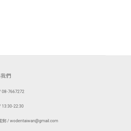
絡我們
 08-7667272
 13:30-22:30
 / wodentaiwan@gmail.com