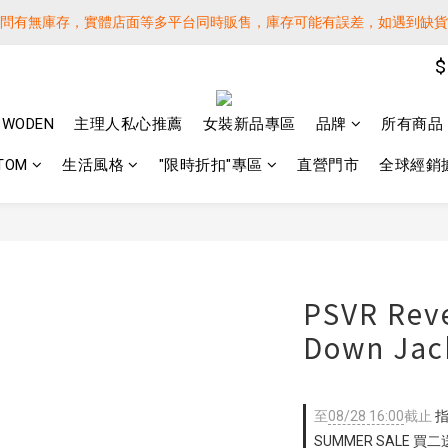
詢問有無庫存，實體店面等多平台同時販售，庫存可能有誤差，如遇到缺
詢問有無庫存，實體店面等多平台同時販售，庫存可能有誤差，如遇到缺
$
 SF EXPRESS WORLD SHIPPING
️下單後寄出，請務必在時間內完成取貨才是乖寶寶呦~ 如未取貨必須支付運
WODEN
主理人私心推薦
女裝新品專區
品牌
所有商品
詢問有無庫存，實體店面等多平台同時販售，庫存可能有誤差，如遇到缺
TOM
生活風格
"限時折扣"專區
直營門市
全球經銷
PSVR Reve
Down Jac
至
08/28 16:00
截止
指
SUMMER SALE 買