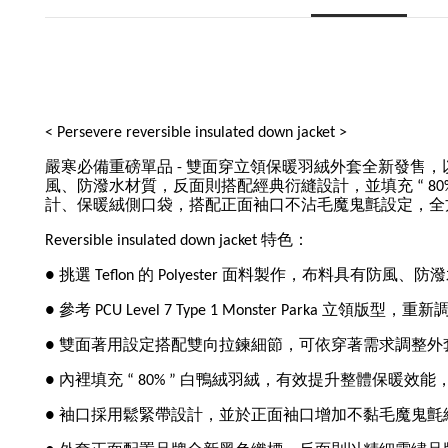
< Persevere reversible insulated down jacket >
嚴寒必備重磅單品 - 雙面穿立領保暖羽絨外套全新發售，以經典美軍防
風、防潑水材質，反面則搭配經典衍縫設計，並填充 “ 
計、保暖絨側口袋，搭配正面袖口不沾毛魔鬼氈設定，全
Reversible insulated down jacket 特色：
● 挑選 Teflon 的 Polyester 面料製作，布料具
● 參考 PCU Level 7 Type 1 Monster Pa
● 雙面著用設定搭配雙向拉鍊細節，可依穿著需求調整
● 內裡填充 “ 80% ” 白鴨絨羽絨，有效提升整體保暖
● 袖口採用鬆緊帶設計，並於正面袖口增加不黏毛魔鬼