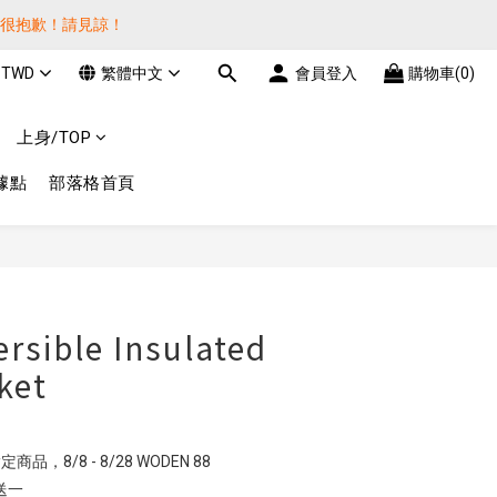
貨很抱歉！請見諒！
貨很抱歉！請見諒！
TWD
繁體中文
會員登入
購物車(0)
費! 謝謝 
上身/TOP
貨很抱歉！請見諒！
據點
部落格首頁
rsible Insulated
ket
定商品，8/8 - 8/28 WODEN 88
二送一