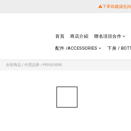
⚠️下單前建議先
⚠️下單前建議先
提醒各位⚠
首頁
商店介紹
聯名項目合作
⚠️下單前建議先
配件 /ACCESSORIES
下身 / BOT
全部商品
/
代理品牌
/
PERSEVERE