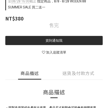
至
08/28 16:00
截止
指定商品，8/8 - 8/28 WODEN 88
SUMMER SALE 買二送一
NT$380
售完
貨到通知我
加入追蹤清單
商品描述
送貨及付款方式
商品描述
・因製造原因或生產批次差異，產品尺寸和顏色可能會有個體差異。