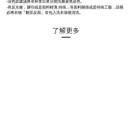
-深色款建議將罩杯拿出來分開洗滌避免染色。
-
有反光條，膠印或是面料輕薄,特殊...等面料關係或是特殊工藝，
請務
必將衣物『翻至反面』並包入洗衣袋後清洗。
了解更多