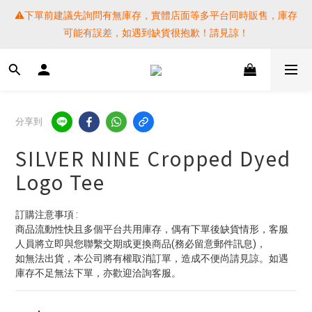
⚠️下單前建議先詢問有無庫存，實體店面等多平台同時販售，庫存
⚠️下單前建議先詢問有無庫存，實體店面等多平台同時販售，庫存
可能有誤差，如遇到缺貨很抱歉！請見諒！
可能有誤差，如遇到缺貨很抱歉！請見諒！
 SF EXPRESS WORLD SHIPPING
提醒各位⚠️下單後寄出，請務必在時間內完成取貨才是乖寶寶呦~ 
分享到
如未取貨必須支付運費! 謝謝 
SILVER NINE Cropped Dyed
⚠️下單前建議先詢問有無庫存，實體店面等多平台同時販售，庫存
Logo Tee
可能有誤差，如遇到缺貨很抱歉！請見諒！
訂購注意事項 :
商品流動性快且多個平台共用庫存，偶有下單後缺貨情形，客服
人員將立即與您聯繫交期或更換商品(務必留意郵件訊息)，
如無法出貨，本公司將有權取消訂單，造成不便尚請見諒。如遇
庫存不足無法下單，亦歡迎洽詢客服。