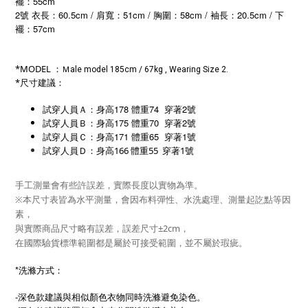
襬：55cm
2號 衣長：60.5cm / 肩寬：51cm / 胸圍：58cm / 袖長：20.5cm / 下
襬：57cm
*MODEL ：
Ｍ
ale model 185cm / 67kg , Wearing Size 2.
*尺寸建議：
試穿人員Ａ：身高178 體重74 穿著2號
試穿人員Ｂ：身高175 體重70 穿著2號
試穿人員Ｃ：身高171 體重65 穿著1號
試穿人員Ｄ：身高166 體重55 穿著1號
手工測量會有些許誤差，實際長度以實物為準。
※本尺寸表皆為水平測量，會因布料彈性、水洗處理、測量起訖點等因
素，
與實際商品尺寸略有誤差，誤差尺寸±2cm，
在國際驗貨標準範圍都是屬於可接受範圍，並不屬於瑕疵。
*洗滌方式：
-深色款建議與相似顏色衣物同時洗滌避免染色。