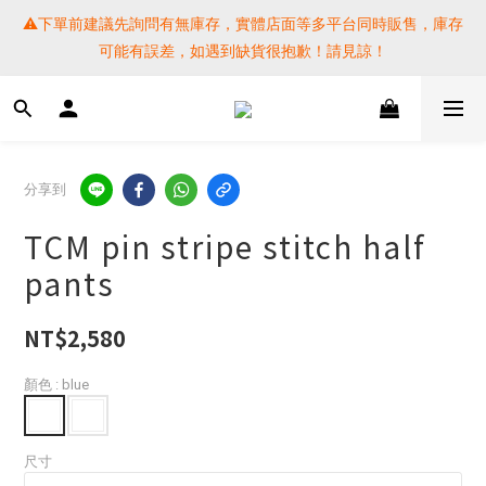
⚠️下單前建議先詢問有無庫存，實體店面等多平台同時販售，庫存
⚠️下單前建議先詢問有無庫存，實體店面等多平台同時販售，庫存
可能有誤差，如遇到缺貨很抱歉！請見諒！
可能有誤差，如遇到缺貨很抱歉！請見諒！
 SF EXPRESS WORLD SHIPPING
提醒各位⚠️下單後寄出，請務必在時間內完成取貨才是乖寶寶呦~ 
分享到
如未取貨必須支付運費! 謝謝 
TCM pin stripe stitch half
⚠️下單前建議先詢問有無庫存，實體店面等多平台同時販售，庫存
pants
可能有誤差，如遇到缺貨很抱歉！請見諒！
NT$2,580
顏色
: blue
尺寸