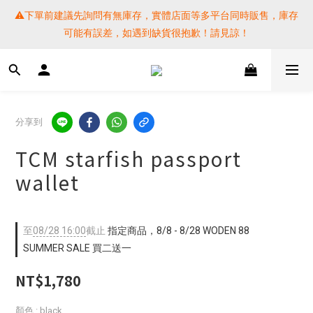
⚠️下單前建議先詢問有無庫存，實體店面等多平台同時販售，庫存
⚠️下單前建議先詢問有無庫存，實體店面等多平台同時販售，庫存
可能有誤差，如遇到缺貨很抱歉！請見諒！
可能有誤差，如遇到缺貨很抱歉！請見諒！
 SF EXPRESS WORLD SHIPPING
提醒各位⚠️下單後寄出，請務必在時間內完成取貨才是乖寶寶呦~ 
分享到
如未取貨必須支付運費! 謝謝 
TCM starfish passport
⚠️下單前建議先詢問有無庫存，實體店面等多平台同時販售，庫存
wallet
可能有誤差，如遇到缺貨很抱歉！請見諒！
至
08/28 16:00
截止
指定商品，8/8 - 8/28 WODEN 88
SUMMER SALE 買二送一
NT$1,780
顏色
: black