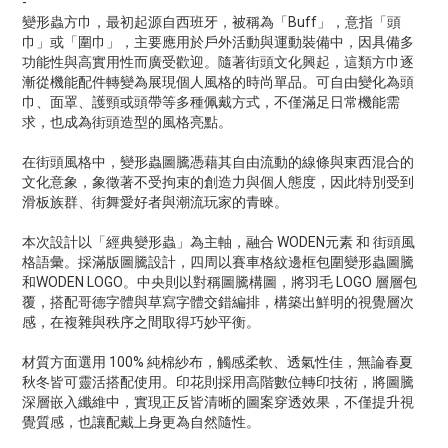
-
變形蟲方巾，最初起源自西班牙，被稱為「Buff」，意指「頭
巾」或「圍巾」，主要應用於戶外活動與運動裝備中，因具備多
功能性與高實用性而廣受歡迎。隨著街頭文化興起，這類方巾逐
漸從機能配件轉變為展現個人風格的時尚單品。可自由變化為頭
巾、面罩、護頸或頭帶等多種佩戴方式，不僅滿足日常機能需
求，也成為街頭造型的風格亮點。
在街頭風格中，變形蟲圖騰憑藉其自由流動的線條與東西混合的
文化意象，象徵著不受拘束的創造力與個人態度，因此特別受到
滑板族群、街舞愛好者與潮流玩家的青睞。
本次設計以「經典變形蟲」為主軸，融合 WODEN元素 和 街頭風
格語彙。採滿版圖騰設計，四周以賽車格紋邊框包圍變形蟲圖騰
和WODEN LOGO。中央則以對稱圖騰構圖，將羽毛 LOGO 層層包
覆，搭配哥德字體與草寫字體交錯編排，構築出鮮明的視覺層次
感，在複雜與秩序之間取得巧妙平衡。
材質方面選用 100% 純棉紗布，觸感柔軟、透氣性佳，無論春夏
秋冬皆可靈活搭配使用。印花則採用高階數位轉印技術，將圖騰
深層嵌入纖維中，實現正反皆清晰的圖案穿透效果，不僅提升視
覺質感，也讓配戴上身更為自然隨性。