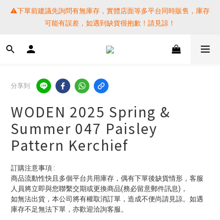
⚠️下單前建議先詢問有無庫存，實體店面等多平台同時販售，庫存
⚠️下單前建議先詢問有無庫存，實體店面等多平台同時販售，庫存
可能有誤差，如遇到缺貨很抱歉！請見諒！
可能有誤差，如遇到缺貨很抱歉！請見諒！
 SF EXPRESS WORLD SHIPPING
提醒各位⚠️下單後寄出，請務必在時間內完成取貨才是乖寶寶呦~ 
分享到
如未取貨必須支付運費! 謝謝 
WODEN 2025 Spring &
⚠️下單前建議先詢問有無庫存，實體店面等多平台同時販售，庫存
Summer 047 Paisley
可能有誤差，如遇到缺貨很抱歉！請見諒！
Pattern Kerchief
訂購注意事項 :
商品流動性快且多個平台共用庫存，偶有下單後缺貨情形，客服
人員將立即與您聯繫交期或更換商品(務必留意郵件訊息)，
如無法出貨，本公司將有權取消訂單，造成不便尚請見諒。如遇
庫存不足無法下單，亦歡迎洽詢客服。