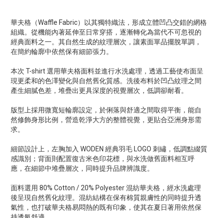
華夫格（Waffle Fabric）以其獨特織法，形成立體凹凸交錯的網格
組織。從機能內著延伸至日常穿搭，逐漸轉化為當代不可忽視的
經典面料之一。其自然生成的紋理層次，讓素面單品擺脫單調，
在簡約輪廓中依然保有細節張力。
本次 T-shirt 選用華夫格面料並進行水洗處理，透過工藝使布面呈
現更柔和的色澤變化與自然舊化質感。洗後布料於凹凸紋理之間
產生細膩色差，堆疊出更具深度的視覺層次，低調卻耐看。
版型上採用微寬短輪廓設定，於俐落與舒適之間取得平衡，能自
然修飾身形比例，營造乾淨大方的整體視覺，更貼合亞洲身形需
求。
細節設計上，左胸加入 WODEN 經典羽毛 LOGO 刺繡，低調點綴質
感識別；背面則配置復古米色印花標，與水洗做舊面料相互呼
應，在細節中堆疊層次，同時提升品牌辨識度。
面料選用 80% Cotton / 20% Polyester 混紡華夫格，經水洗處理
後呈現自然舊化紋理。混紡結構在保有棉質親膚性的同時提升透
氣性，也打破華夫格易悶熱的既有印象，使其在夏日著用依然保
持透氣舒適。