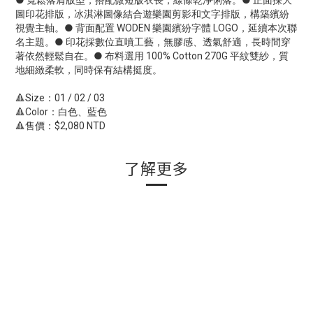
● 寬鬆落肩版型，搭配微短版衣長，線條乾淨俐落。● 正面採大
圖印花排版，冰淇淋圖像結合遊樂園剪影和文字排版，構築繽紛
視覺主軸。● 背面配置 WODEN 樂園繽紛字體 LOGO，延續本次聯
名主題。● 印花採數位直噴工藝，無膠感、透氣舒適，長時間穿
著依然輕鬆自在。● 布料選用 100% Cotton 270G 平紋雙紗，質
地細緻柔軟，同時保有結構挺度。
🔺Size：01 / 02 / 03
🔺Color：白色、藍色
🔺售價：$2,080 NTD
了解更多