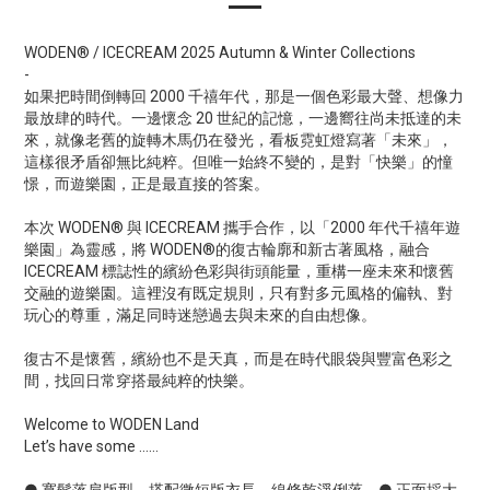
WODEN® / ICECREAM 2025 Autumn & Winter Collections
-
如果把時間倒轉回 2000 千禧年代，那是一個色彩最大聲、想像力
最放肆的時代。一邊懷念 20 世紀的記憶，一邊嚮往尚未抵達的未
來，就像老舊的旋轉木馬仍在發光，看板霓虹燈寫著「未來」，
這樣很矛盾卻無比純粹。但唯一始終不變的，是對「快樂」的憧
憬，而遊樂園，正是最直接的答案。
本次 WODEN® 與 ICECREAM 攜手合作，以「2000 年代千禧年遊
樂園」為靈感，將 WODEN®的復古輪廓和新古著風格，融合
ICECREAM 標誌性的繽紛色彩與街頭能量，重構一座未來和懷舊
交融的遊樂園。這裡沒有既定規則，只有對多元風格的偏執、對
玩心的尊重，滿足同時迷戀過去與未來的自由想像。
復古不是懷舊，繽紛也不是天真，而是在時代眼袋與豐富色彩之
間，找回日常穿搭最純粹的快樂。
Welcome to WODEN Land
Let’s have some ......