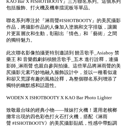
KAO Bar X #ISHOTBOOTY』三方聯名系列。這個系列
包括服飾、打火機及機車擋泥板等單品。
聯名系列專注於『淋雨聲#ISHOTBOOTY』的美尻攝影
作品，將攝影作品的人像加入塗鴉和文字排版，讓圖
片更富層次和生動，彰顯出「情色」和「藝術」之間
的獨特魅力。
此次聯名影像拍攝更特別邀請到 饒舌歌手_Asiaboy 禁
藥王 和 音樂戲劇斜槓饒舌歌手_五木 進行詮釋，連攝
影師_淋雨聲 也親自參與拍攝。這些單品將淋雨聲的美
尻攝影元素巧妙地融入服飾設計中，並以一種看似違
和卻又荒謬有趣的風格詮釋，為整個聯名系列增添了
獨特的幽默感和話題性。
WODEN X ISHOTBOOTY X KAO Bar Photo Lighter
致敬最台味的經典小物——辣妹打火機！選用老檳榔
攤常出現的四色彩色打火石打火機，搭配《淋雨
聲 #ISHOTBOOTY》的美尻攝影貼紙，性感中帶點調