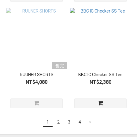
售完
RUUNER SHORTS
BBC IC Checker SS Tee
NT$4,080
NT$2,380
1
2
3
4