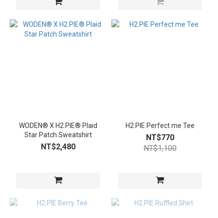
WODEN® X H2.PIE® Plaid
H2.PIE Perfect me Tee
Star Patch Sweatshirt
NT$770
NT$2,480
NT$1,100