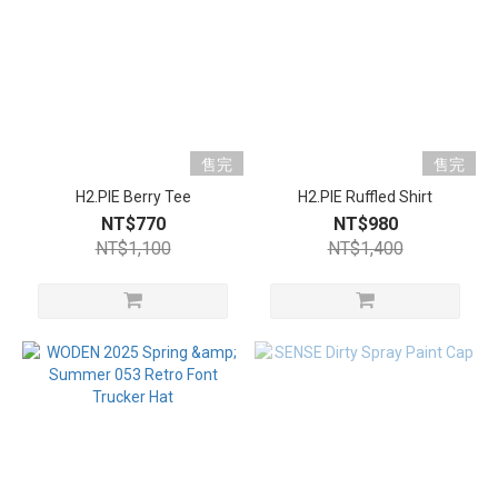
售完
售完
H2.PIE Berry Tee
H2.PIE Ruffled Shirt
NT$770
NT$980
NT$1,100
NT$1,400