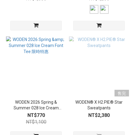
售完
WODEN 2026 Spring &
WODEN® X H2.PIE® Star
Summer 028 Ice Cream
Sweatpants
Font Tee 限時特惠
NT$770
NT$2,380
NT$1,100