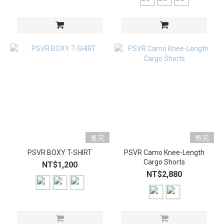
售完
售完
PSVR BOXY T-SHIRT
PSVR Camo Knee-Length
Cargo Shorts
NT$1,200
NT$2,880