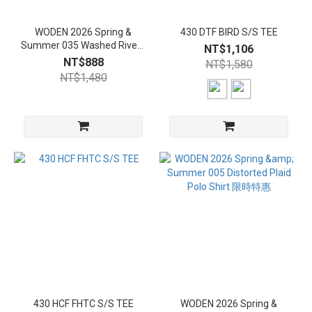
WODEN 2026 Spring &
430 DTF BIRD S/S TEE
Summer 035 Washed Rivets
NT$1,106
Tee 限時特惠
NT$888
NT$1,580
NT$1,480
430 HCF FHTC S/S TEE
WODEN 2026 Spring &