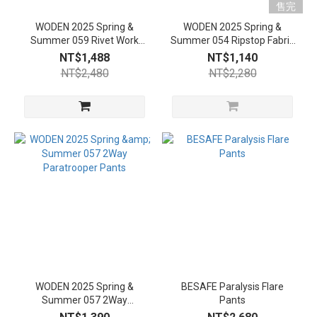
售完
WODEN 2025 Spring &
WODEN 2025 Spring &
Summer 059 Rivet Work
Summer 054 Ripstop Fabric
Shorts
Work Shirt
NT$1,488
NT$1,140
NT$2,480
NT$2,280
WODEN 2025 Spring &
BESAFE Paralysis Flare
Summer 057 2Way
Pants
Paratrooper Pants