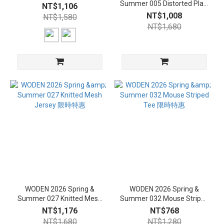
Summer 005 Distorted Plaid
NT$1,106
Polo Shirt 限時特惠
NT$1,008
NT$1,580
NT$1,680
WODEN 2026 Spring &
WODEN 2026 Spring &
Summer 027 Knitted Mesh
Summer 032 Mouse Striped
Jersey 限時特惠
Tee 限時特惠
NT$1,176
NT$768
NT$1,680
NT$1,280