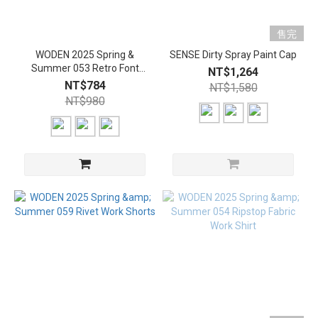
售完
WODEN 2025 Spring &
SENSE Dirty Spray Paint Cap
Summer 053 Retro Font
NT$1,264
Trucker Hat
NT$784
NT$1,580
NT$980