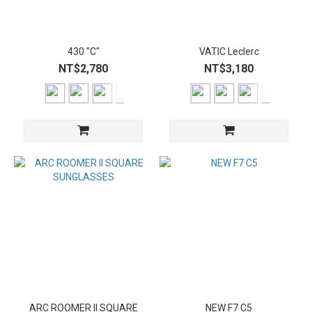
430 "C"
VATIC Leclerc
NT$2,780
NT$3,180
ARC ROOMER II SQUARE
NEW F7 C5