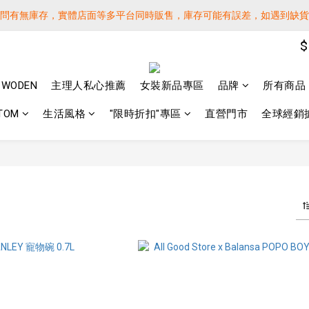
詢問有無庫存，實體店面等多平台同時販售，庫存可能有誤差，如遇到缺
詢問有無庫存，實體店面等多平台同時販售，庫存可能有誤差，如遇到缺
$
 SF EXPRESS WORLD SHIPPING
️下單後寄出，請務必在時間內完成取貨才是乖寶寶呦~ 如未取貨必須支付運
WODEN
主理人私心推薦
女裝新品專區
品牌
所有商品
詢問有無庫存，實體店面等多平台同時販售，庫存可能有誤差，如遇到缺
TOM
生活風格
"限時折扣"專區
直營門市
全球經銷