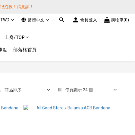
貨很抱歉！請見諒！
貨很抱歉！請見諒！
TWD
繁體中文
會員登入
購物車(0)
費! 謝謝 
上身/TOP
貨很抱歉！請見諒！
據點
部落格首頁
商品排序
每頁顯示 24 個