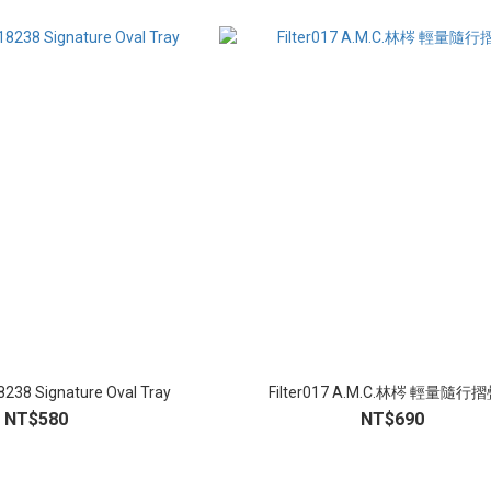
8 Signature Oval Tray
Filter017 A.M.C.林梣 輕量隨行
NT$580
NT$690