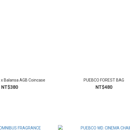
e x Balansa AGB Coincase
PUEBCO FOREST BAG
NT$380
NT$480