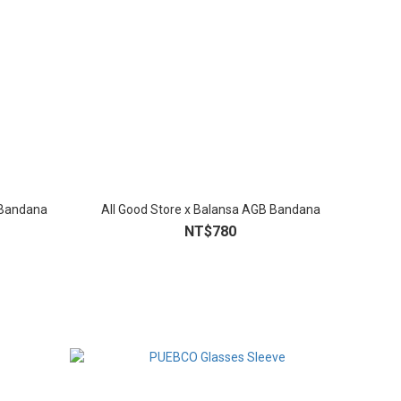
 Bandana
All Good Store x Balansa AGB Bandana
NT$780