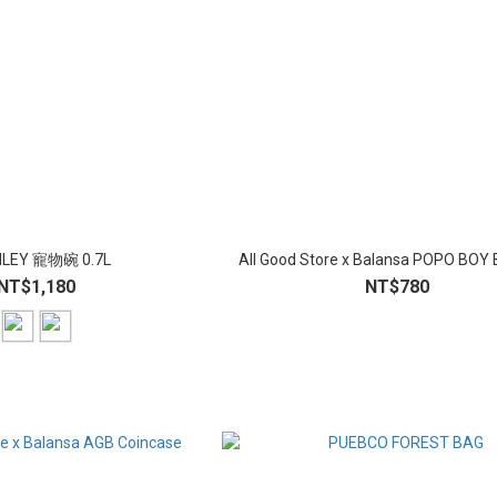
LEY 寵物碗 0.7L
All Good Store x Balansa POPO BOY
NT$1,180
NT$780