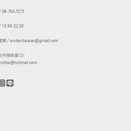
 08-7667272
 13:30-22:30
 / wodentaiwan@gmail.com
合作聯絡窗口/
nchie@hotmail.com