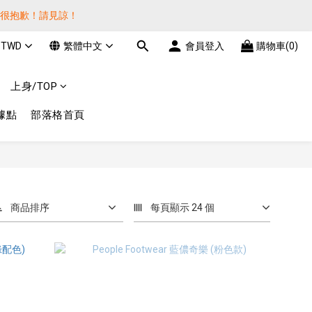
貨很抱歉！請見諒！
貨很抱歉！請見諒！
TWD
繁體中文
會員登入
購物車(0)
費! 謝謝 
上身/TOP
貨很抱歉！請見諒！
據點
部落格首頁
商品排序
每頁顯示 24 個