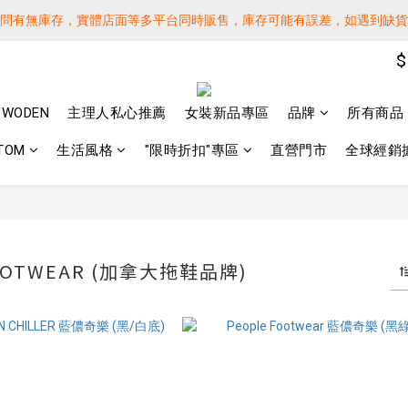
詢問有無庫存，實體店面等多平台同時販售，庫存可能有誤差，如遇到缺
詢問有無庫存，實體店面等多平台同時販售，庫存可能有誤差，如遇到缺
$
 SF EXPRESS WORLD SHIPPING
️下單後寄出，請務必在時間內完成取貨才是乖寶寶呦~ 如未取貨必須支付運
WODEN
主理人私心推薦
女裝新品專區
品牌
所有商品
詢問有無庫存，實體店面等多平台同時販售，庫存可能有誤差，如遇到缺
TOM
生活風格
"限時折扣"專區
直營門市
全球經銷
FOOTWEAR (加拿大拖鞋品牌)