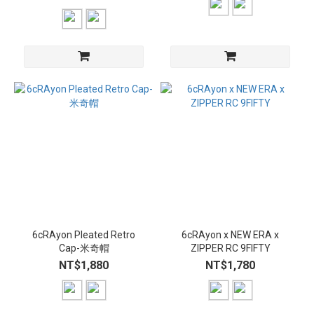
6cRAyon Pleated Retro
6cRAyon x NEW ERA x
Cap-米奇帽
ZIPPER RC 9FIFTY
NT$1,880
NT$1,780