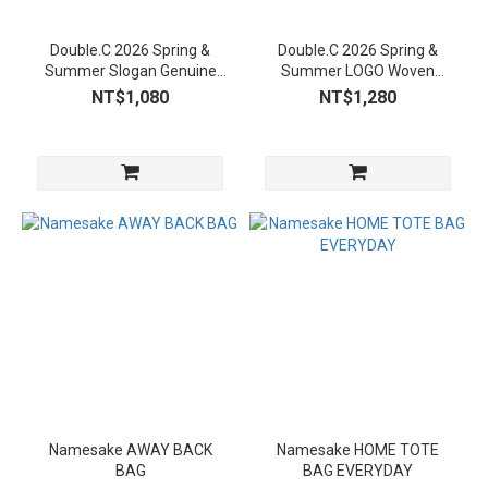
Double.C 2026 Spring &
Double.C 2026 Spring &
Summer Slogan Genuine
Summer LOGO Woven
leather belt
Leather Belt
NT$1,080
NT$1,280
Namesake AWAY BACK
Namesake HOME TOTE
BAG
BAG EVERYDAY