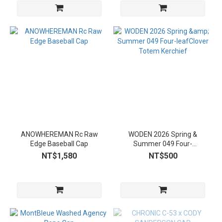
ANOWHEREMAN Rc Raw
WODEN 2026 Spring &
Edge Baseball Cap
Summer 049 Four-
leafClover Totem Kerchief
NT$1,580
NT$500