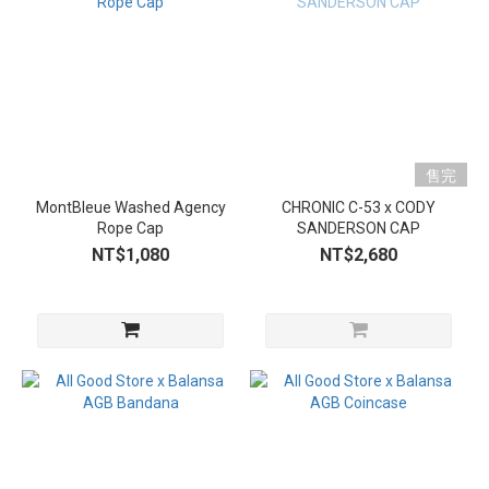
售完
MontBleue Washed Agency
CHRONIC C-53 x CODY
Rope Cap
SANDERSON CAP
NT$1,080
NT$2,680