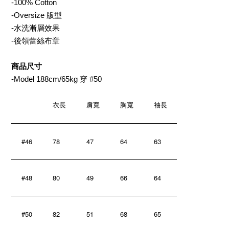
-100% Cotton
-Oversize 版型
-水洗漸層效果
-後領蕾絲布章
商品尺寸
-Model 188cm/65kg 穿 #50
衣長
肩寬
胸寬
袖長
#46
78
47
64
63
#48
80
49
66
64
#50
82
51
68
65