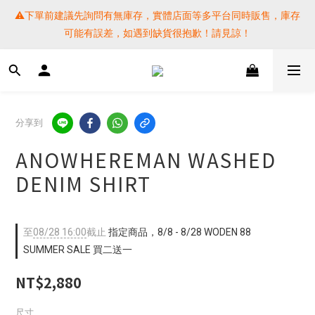
⚠️下單前建議先詢問有無庫存，實體店面等多平台同時販售，庫存
⚠️下單前建議先詢問有無庫存，實體店面等多平台同時販售，庫存
可能有誤差，如遇到缺貨很抱歉！請見諒！
可能有誤差，如遇到缺貨很抱歉！請見諒！
 SF EXPRESS WORLD SHIPPING
提醒各位⚠️下單後寄出，請務必在時間內完成取貨才是乖寶寶呦~ 
分享到
如未取貨必須支付運費! 謝謝 
ANOWHEREMAN WASHED
⚠️下單前建議先詢問有無庫存，實體店面等多平台同時販售，庫存
DENIM SHIRT
可能有誤差，如遇到缺貨很抱歉！請見諒！
至
08/28 16:00
截止
指定商品，8/8 - 8/28 WODEN 88
SUMMER SALE 買二送一
NT$2,880
尺寸