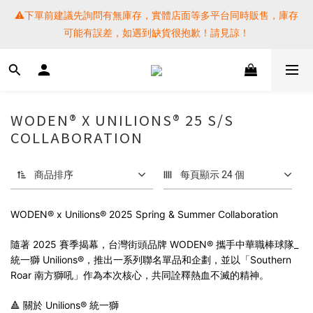
⚠️下單前建議先詢問有無庫存，實體店面等多平台同時販售，庫存
⚠️下單前建議先詢問有無庫存，實體店面等多平台同時販售，庫存
可能有誤差，如遇到缺貨很抱歉！請見諒！
可能有誤差，如遇到缺貨很抱歉！請見諒！
 SF EXPRESS WORLD SHIPPING
提醒各位⚠️下單後寄出，請務必在時間內完成取貨才是乖寶寶呦~ 
WODEN® X UNILIONS® 25 S/S
如未取貨必須支付運費! 謝謝 
COLLABORATION
⚠️下單前建議先詢問有無庫存，實體店面等多平台同時販售，庫存
商品排序
每頁顯示 24 個
可能有誤差，如遇到缺貨很抱歉！請見諒！
WODEN® x Unilions® 2025 Spring & Summer Collaboration
隨著 2025 賽季揭幕，台灣街頭品牌 WODEN® 攜手中華職棒球隊_
統一獅 Unilions®，推出一系列聯名單品和企劃，並以「Southern
Roar 南方獅吼」作為本次核心，共同詮釋熱血不滅的精神。
🔺 關於 Unilions® 統一獅