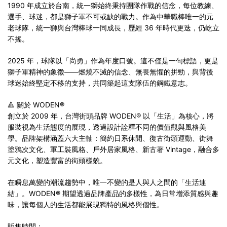
1990 年成立於台南，統一獅始終秉持團隊作戰的信念，每位教練、
選手、球迷，都是獅子軍不可或缺的戰力。作為中華職棒唯一的元
老球隊，統一獅與台灣棒球一同成長，歷經 36 年時代更迭，仍屹立
不搖。
2025 年，球隊以「尚勇」作為年度口號。這不僅是一句標語，更是
獅子軍精神的象徵——燃燒不滅的信念、無畏無懼的拼勁，與背後
球迷始終堅定不移的支持，共同築起這支隊伍的鋼鐵意志。
🔺 關於 WODEN®
創立於 2009 年，台灣街頭品牌 WODEN® 以「生活」為核心，將
服裝視為生活態度的展現，透過設計詮釋不同的價值觀與風格美
學。品牌架構涵蓋六大主軸：簡約日系休閒、復古街頭運動、街舞
塗鴉次文化、軍工裝風格、戶外居家風格、新古著 Vintage，融合多
元文化，塑造豐富的街頭樣貌。
在瞬息萬變的潮流趨勢中，唯一不變的是人與人之間的「生活連
結」。WODEN® 期望透過品牌產品的多樣性，為日常增添質感與趣
味，讓每個人的生活都能展現獨特的風格與個性。
販售時間：